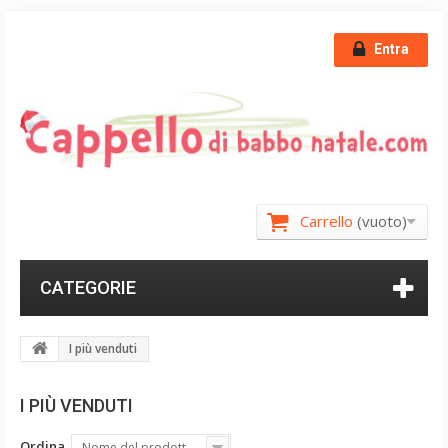
Entra
Carrello
(vuoto)
CATEGORIE
I più venduti
I PIÙ VENDUTI
Ordina
Nome del prodotto: dalla A alla Z